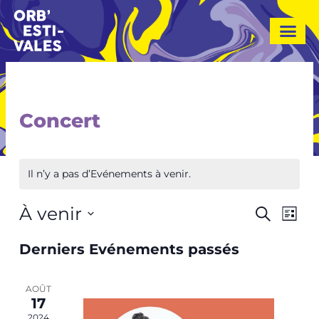
A
l
l
e
r
a
u
Concert
c
o
n
Il n’y a pas d’Evénements à venir.
t
e
À venir
Navi
Recher
n
Recherch
Liste
de
u
et
Sélectionnez
vue
Derniers Evénements passés
une
naviga
Evé
date.
de
AOÛT
vues
17
2024