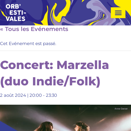
A
l
l
e
« Tous les Evénements
r
a
Cet Evénement est passé.
u
c
o
Concert: Marzella
n
t
(duo Indie/Folk)
e
n
u
2 août 2024 | 20:00
-
23:30