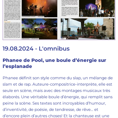
19.08.2024 - L'omnibus
Phanee de Pool, une boule d’énergie sur
l’esplanade
Phanee définit son style comme du slap, un mélange de
slam et de rap. Auteure-compositrice-interprète, elle est
seule en scène, mais avec des montages musicaux très
élaborés. Une véritable boule d’énergie, qui remplit sans
peine la scène. Ses textes sont incroyables d’humour,
d’inventivité, de poésie, de tendresse, de rêve… et
d’encore plein d’autres choses! Et la chanteuse est une