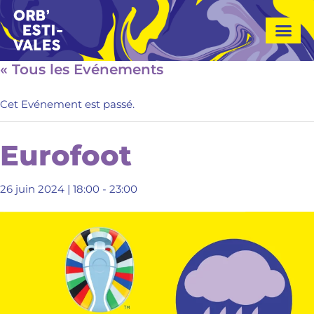
A
l
l
e
« Tous les Evénements
r
a
Cet Evénement est passé.
u
c
o
Eurofoot
n
t
26 juin 2024 | 18:00
-
23:00
e
n
u