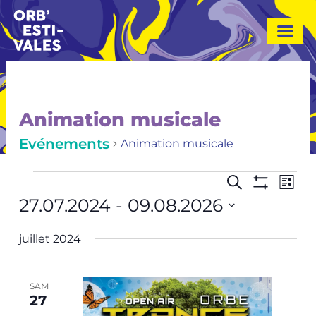
A
l
l
e
r
a
u
Evénements
Animation musicale
c
o
Evénements
Animation musicale
n
t
Navi
Recherch
Recherche
Liste
e
de
Montrer
et
27.07.2024
 - 
09.08.2026
Les
n
vue
navigatio
Filtres
u
Sélectionnez
Evé
juillet 2024
une
de
date.
vues
SAM
Evénemen
27