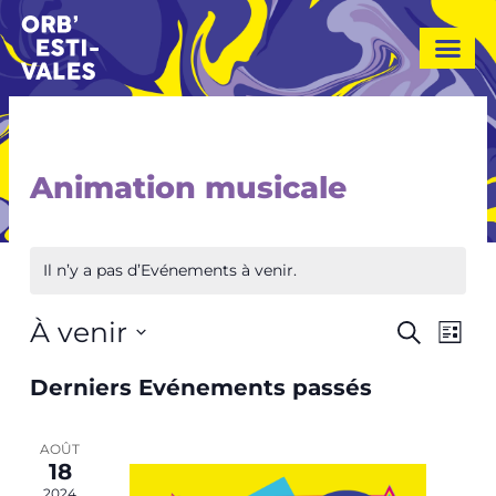
A
l
l
e
r
a
u
Animation musicale
c
o
n
Il n’y a pas d’Evénements à venir.
t
e
À venir
Navi
Recher
n
Recherch
Liste
de
u
et
Sélectionnez
vue
Derniers Evénements passés
une
naviga
Evé
date.
de
AOÛT
vues
18
2024